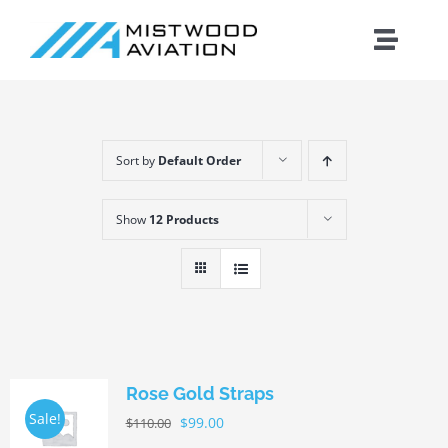
Skip
to
Toggle
content
Naviga
Introduction
Sort by
Default Order
Training
Show
12 Products
Maintenance
Fleet
Cirrus
Rose Gold Straps
Sale!
$
99.00
$
110.00
Contact